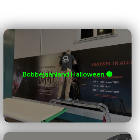
Bobbejaanland Halloween 🎃