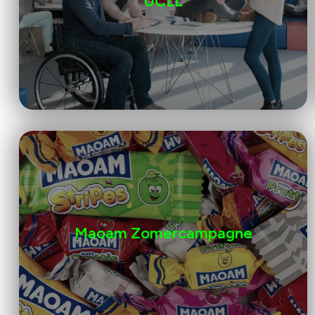
UCLL
Maoam Zomercampagne