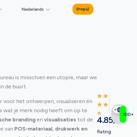
Shop
Nederlands
bureau is misschien een utopie, maar we
n de buurt.
er voor het ontwerpen, visualiseren én
s wat je merk nodig heeft om op te
100+
4.85/5
sche branding
en
visualisaties
tot de
ie van
POS-materiaal,
drukwerk en
Rating