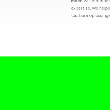
meer
: wij combine
expertise. We helpe
tastbare oplossinge