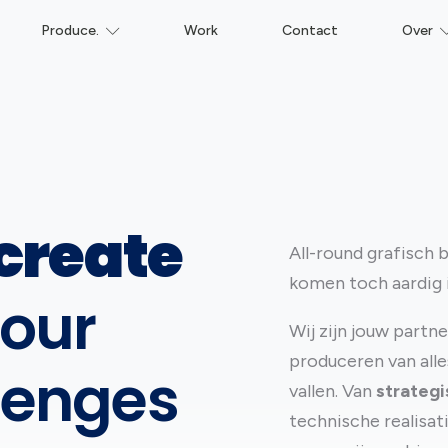
Produce.
Work
Contact
Over
create
All-round grafisch 
komen toch aardig i
our
Wij zijn jouw partn
produceren van alle
lenges
vallen. Van
strategi
technische realisat