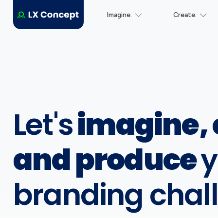
Imagine.
Create.
Let's
imagine, 
and produce
y
branding chal