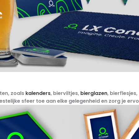
ten, zoals
kalenders
, bierviltjes,
bierglazen
, bierflesjes
elijke sfeer toe aan elke gelegenheid en zorg je ervo