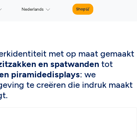
Shop
Nederlands
merkidentiteit met op maat gemaakt
 zitzakken en spatwanden
tot
en piramidedisplays
: we
geving te creëren die indruk maakt
t.