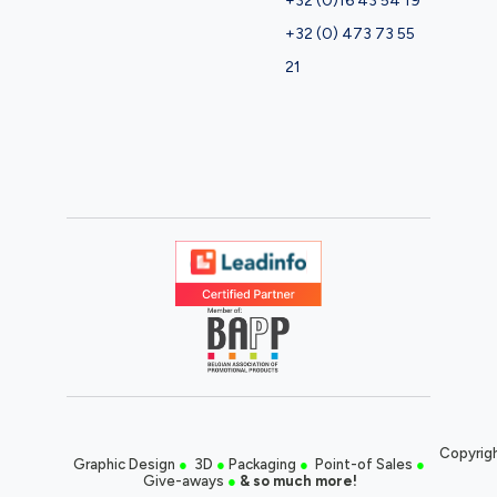
+32 (0)16 43 54 19
+32 (0) 473 73 55
21
Copyrigh
Graphic Design
●
3D
●
Packaging
●
Point-of Sales
●
Give-aways
●
& so much more!