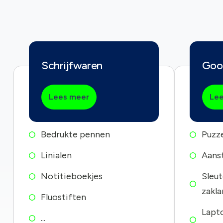
Schrijfwaren
Goo
Lees meer
Lee
Bedrukte pennen
Puzz
Linialen
Aanst
Notitieboekjes
Sleut
zakl
Fluostiften
Lapt
...