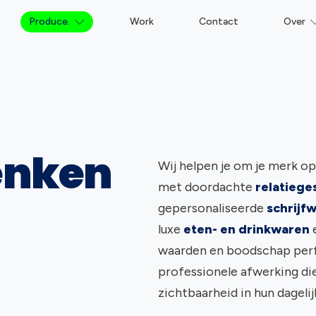
Produce.
Work
Contact
Over
enken
Wij helpen je om je merk o
met doordachte
relatieg
gepersonaliseerde
schrijf
luxe
eten- en drinkwaren
e
waarden en boodschap perf
professionele afwerking die 
zichtbaarheid in hun dagelij