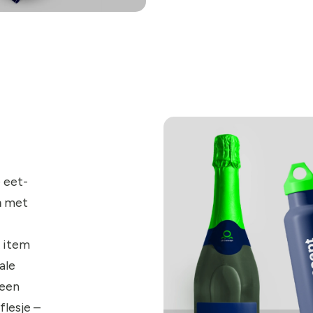
 eet-
n
met
 item
ale
 een
flesje –