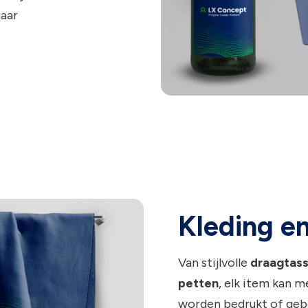
maar
Kleding en
Van stijlvolle
draagtas
petten
, elk item kan 
worden bedrukt of geb