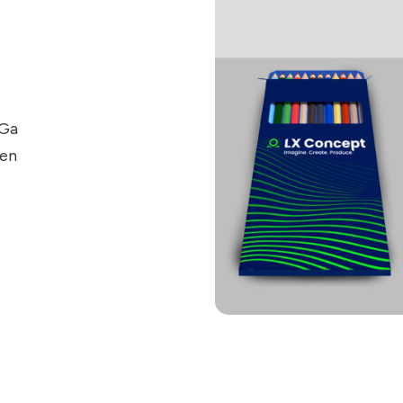
 Ga
een