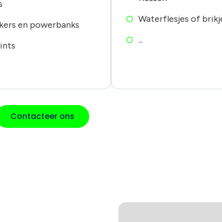
s
Waterflesjes of brikj
kers en powerbanks
...
ints
Contacteer ons