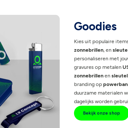
Goodies
Kies uit populaire item
zonnebrillen
, en
sleute
personaliseren met jouw
gravures op metalen
US
zonnebrillen
en
sleute
branding op
powerban
duurzame materialen w
dagelijks worden gebrui
Bekijk onze shop