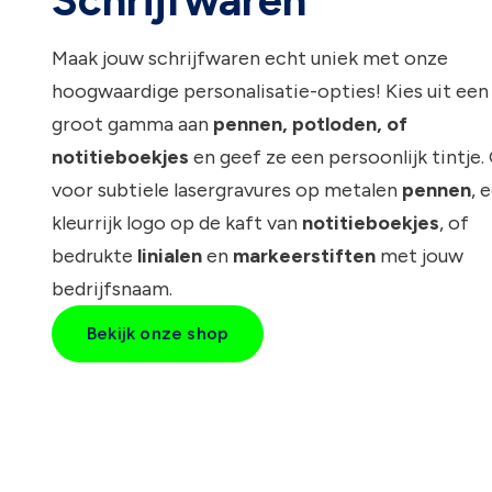
Schrijfwaren
Maak jouw schrijfwaren echt uniek met onze
hoogwaardige personalisatie-opties! Kies uit een
groot gamma aan
pennen
,
potloden
, of
notitieboekjes
en geef ze een persoonlijk tintje.
voor subtiele lasergravures op metalen
pennen
, 
kleurrijk logo op de kaft van
notitieboekjes
, of
bedrukte
linialen
en
markeerstiften
met jouw
bedrijfsnaam.
Bekijk onze shop