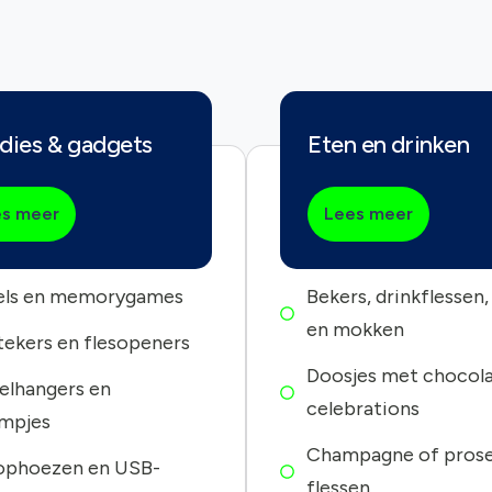
dies & gadgets
Eten en drinken
s meer
Lees meer
els en memorygames
Bekers, drinkflessen,
en mokken
ekers en flesopeners
Doosjes met chocol
elhangers en
celebrations
ampjes
Champagne of pros
ophoezen en USB-
flessen