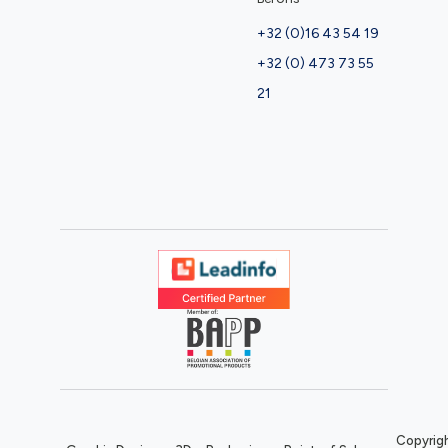
+32 (0)16 43 54 19
+32 (0) 473 73 55
21
Copyrigh