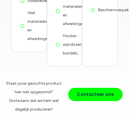
Voedselverpakkingen
materialen
Beschermverpak
Veel
en
materialen
afwerkingen
en
Houten
afwerkingen
wijndozen,
bundels, ...
Staat jouw gezochte product
hier niet opgesomd?
Contacteer ons
Grote kans dat we hem wel
degelijk produceren!