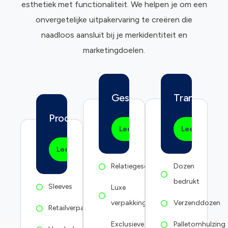
esthetiek met functionaliteit. We helpen je om een
onvergetelijke uitpakervaring te creëren die
naadloos aansluit bij je merkidentiteit en
marketingdoelen.
Geschenkverpakking
Transportve
Productverpakking
Lees meer
Lees meer
Lees meer
Relatiegeschenken
Dozen
bedrukt
Sleeves
Luxe
verpakkingen
Verzenddozen
Retailverpakkingen
Exclusieve
Palletomhulzing