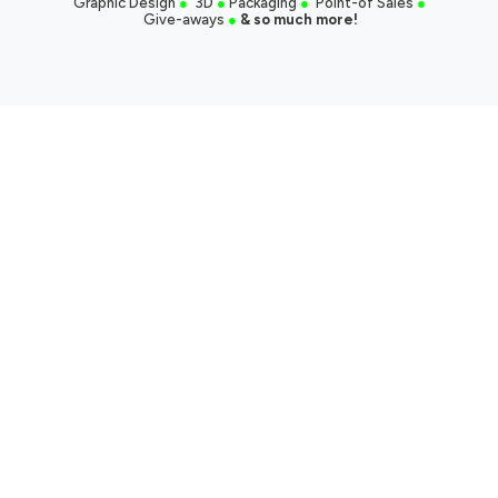
Graphic Design
●
3D
●
Packaging
●
Point-of Sales
●
Give-aways
●
& so much more!