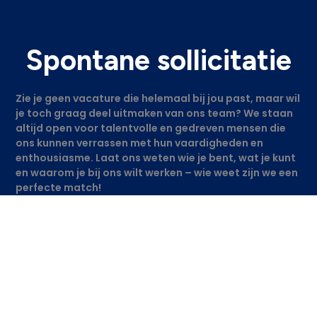
Spontane sollicitatie
Zie je geen vacature die helemaal bij jou past, maar wil
je toch graag deel uitmaken van ons team? We staan
altijd open voor talentvolle en gedreven mensen die
ons kunnen verrassen met hun vaardigheden en
enthousiasme. Laat ons weten wie je bent, wat je kunt
en waarom je bij ons wilt werken – wie weet zijn we een
perfecte match!