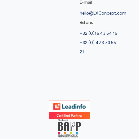
E-mail
hello@LXConcept.com
Bel ons
+32 (0)16 43 54 19
+32 (0) 473 73 55
21