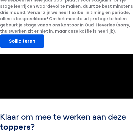
We hebben
het hele jaar
door plaats voor stagiairs. Om je
stage leerrijk en waardevol te maken, duurt ze best
minstens
drie maand
. Verder zijn we heel flexibel in timing en periode,
alles is bespreekbaar!
Om het meeste uit je stage te halen
gebeurt je stage
vanop ons kantoor in Oud-Heverlee
(sorry,
thuiswerken zit er niet in, maar onze koffie is heerlijk).
Solliciteren
Klaar om mee te werken aan deze
toppers
?