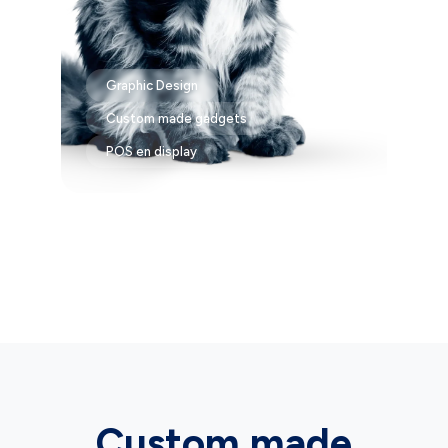
Graphic Design
Custom made gadgets
POS en display
Custom made