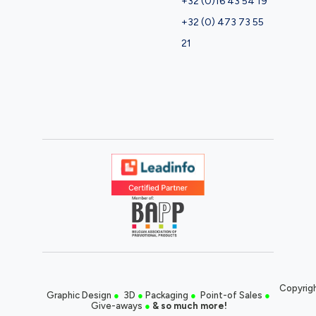
+32 (0)16 43 54 19
+32 (0) 473 73 55
21
Copyrigh
Graphic Design
●
3D
●
Packaging
●
Point-of Sales
●
Give-aways
●
& so much more!