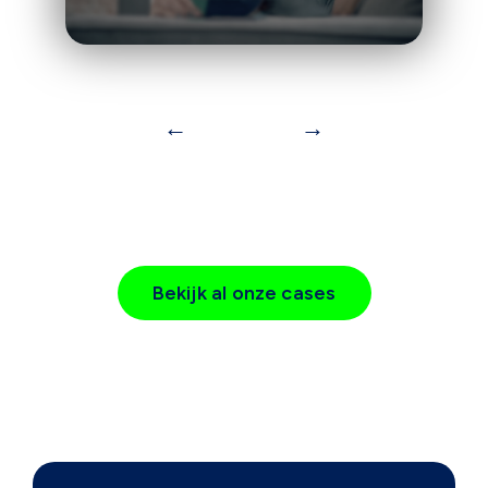
←
→
Bekijk al onze cases