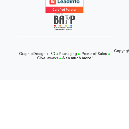
Copyrigh
Graphic Design
●
3D
●
Packaging
●
Point-of Sales
●
Give-aways
●
& so much more!