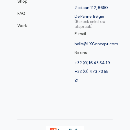
Shop
Zeelaan 112, 8660
FAQ
De Panne, België
(Bezoek enkel op
Work
afspraak)
E-mail
hello@LXConcept.com
Bel ons
+32 (0)16 43 54 19
+32 (0) 473 73 55
21