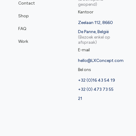
Contact
geopend)
Kantoor
Shop
Zeelaan 112, 8660
FAQ
De Panne, België
(Bezoek enkel op
Work
afspraak)
E-mail
hello@LXConcept.com
Bel ons
+32 (0)16 43 54 19
+32 (0) 473 73 55
21