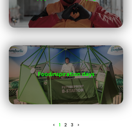
Foodinspiration days
<
1
2
3
>