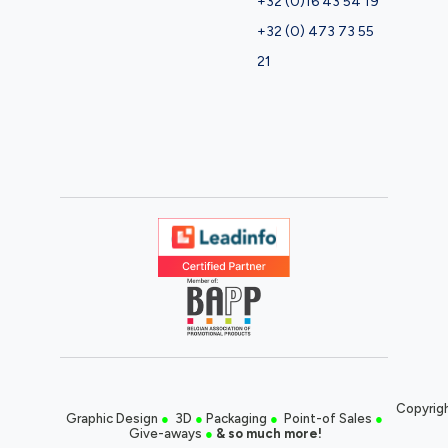
+32 (0)16 43 54 19
+32 (0) 473 73 55
21
Copyrigh
Graphic Design
●
3D
●
Packaging
●
Point-of Sales
●
Give-aways
●
& so much more!