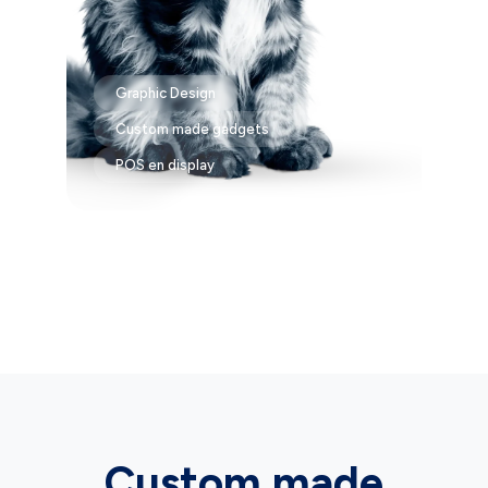
Graphic Design
Custom made gadgets
POS en display
Custom made