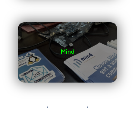
Mind
←
→