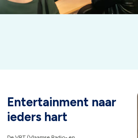
Entertainment naar
ieders hart
De VRT (Vlaamse Radio- en