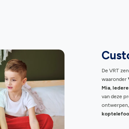
Cust
De VRT zen
waaronder
Mia
,
Ieder
van deze p
ontwerpen,
koptelefoo