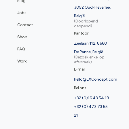
Blog
3052 Oud-Heverlee,
Jobs
België
(Doorlopend
Contact
geopend)
Kantoor
Shop
Zeelaan 112, 8660
FAQ
De Panne, België
(Bezoek enkel op
Work
afspraak)
E-mail
hello@LXConcept.com
Bel ons
+32 (0)16 43 54 19
+32 (0) 473 73 55
21