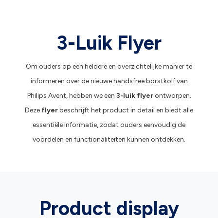
3-Luik Flyer
Om ouders op een heldere en overzichtelijke manier te
informeren over de nieuwe handsfree borstkolf van
Philips Avent, hebben we een
3-luik flyer
ontworpen.
Deze
flyer
beschrijft het product in detail en biedt alle
essentiële informatie, zodat ouders eenvoudig de
voordelen en functionaliteiten kunnen ontdekken.
Flyer 3-luik
Flyer 3-luik
Product display