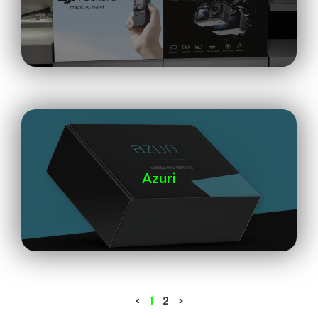
Azuri
<
1
2
>