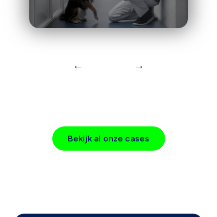
←
→
Bekijk al onze cases