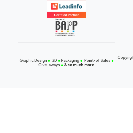
Copyrigh
Graphic Design
●
3D
●
Packaging
●
Point-of Sales
●
Give-aways
●
& so much more!