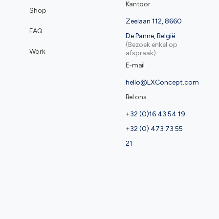
Kantoor
Shop
Zeelaan 112, 8660
FAQ
De Panne, België
(Bezoek enkel op
Work
afspraak)
E-mail
hello@LXConcept.com
Bel ons
+32 (0)16 43 54 19
+32 (0) 473 73 55
21