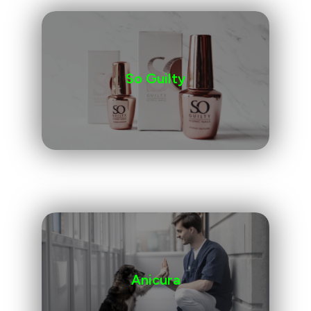
So Guilty
Anicura