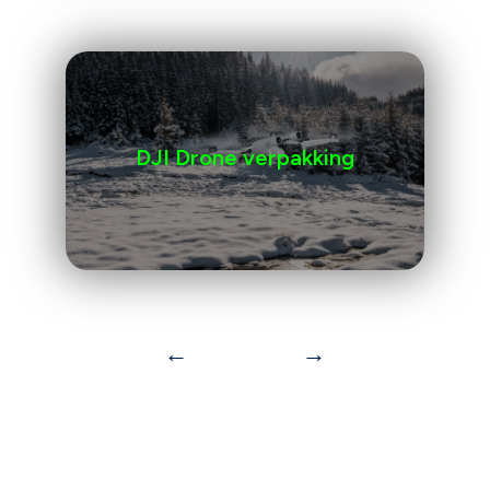
DJI Drone verpakking
←
→