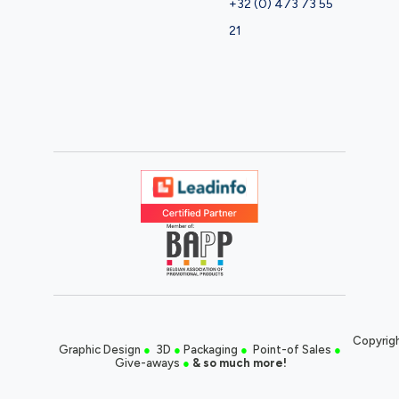
+32 (0) 473 73 55
21
Copyrigh
Graphic Design
●
3D
●
Packaging
●
Point-of Sales
●
Give-aways
●
& so much more!