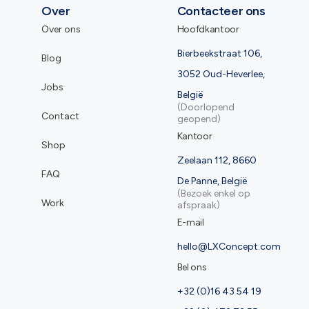
Over
Contacteer ons
Over ons
Hoofdkantoor
Bierbeekstraat 106,
Blog
3052 Oud-Heverlee,
Jobs
België
(Doorlopend
Contact
geopend)
Kantoor
Shop
Zeelaan 112, 8660
FAQ
De Panne, België
(Bezoek enkel op
Work
afspraak)
E-mail
hello@LXConcept.com
Bel ons
+32 (0)16 43 54 19