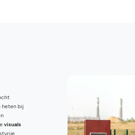
ocht
 heten bij
en
ze
visuals
tvrije