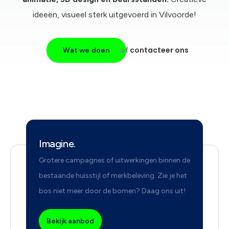
ideeën, visueel sterk uitgevoerd in Vilvoorde!
of
contacteer ons
Wat we doen
Imagine.
Grotere campagnes of uitwerkingen binnen de
bestaande huisstijl of merkbeleving. Zie je het
bos niet meer door de bomen? Daag ons uit!
Bekijk aanbod