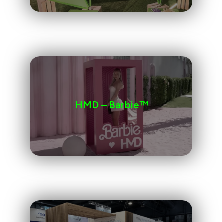
HMD – Barbie™️