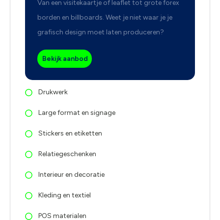
Van een visitekaartje of leaflet tot grote forex
borden en billboards. Weet je niet waar je je
grafisch design moet laten produceren?
Bekijk aanbod
Drukwerk
Large format en signage
Stickers en etiketten
Relatiegeschenken
Interieur en decoratie
Kleding en textiel
POS materialen