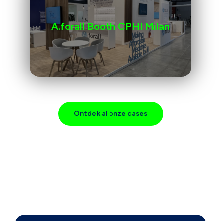
A.forall Booth CPHI Milan
Ontdek al onze cases