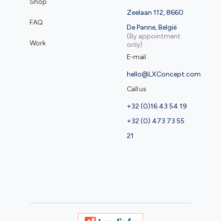
Shop
Zeelaan 112, 8660
FAQ
De Panne, België
(By appointment
Work
only)
E-mail
hello@LXConcept.com
Call us
+32 (0)16 43 54 19
+32 (0) 473 73 55
21