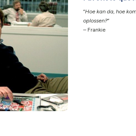
“
Hoe kan da, hoe komt
oplossen?
“
–
Frankie