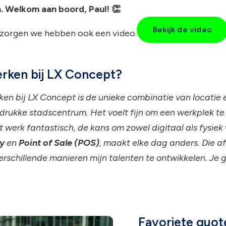
n. Welkom aan boord, Paul! 👏
Bekijk de video
n zorgen we hebben ook een video.
werken bij LX Concept?
ken bij LX Concept is de unieke combinatie van locatie e
drukke stadscentrum. Het voelt fijn om een werkplek te 
et werk fantastisch, de kans om zowel digitaal als fysiek
ay
en
Point of Sale (POS)
, maakt elke dag anders. Die a
rschillende manieren mijn talenten te ontwikkelen. Je gr
Favoriete quote