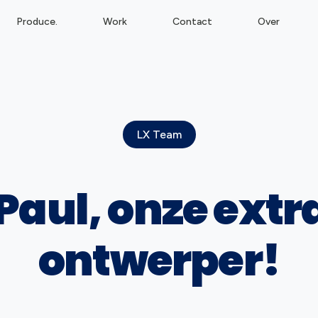
Produce.
Work
Contact
Over
LX Team
aul, onze extra
ontwerper!