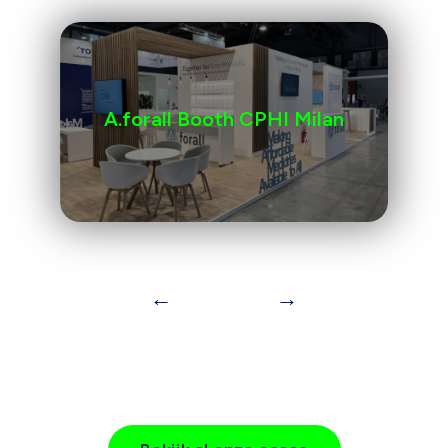
A.forall Booth CPHI Milan
←
→