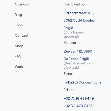
Over ons
Hoofdkantoor
Bierbeekstraat 106,
Blog
3052 Oud-Heverlee,
Jobs
België
(Doorlopend
Contact
geopend)
Kantoor
Shop
Zeelaan 112, 8660
FAQ
De Panne, België
(Bezoek enkel op
Work
afspraak)
E-mail
hello@LXConcept.com
Bel ons
+32 (0)16 43 54 19
+32 (0) 473 73 55