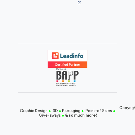
21
Copyrigh
Graphic Design
●
3D
●
Packaging
●
Point-of Sales
●
Give-aways
●
& so much more!