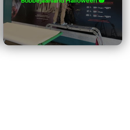
Bobbejaanland Halloween 🎃