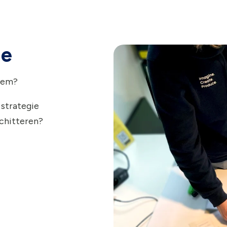
ie
egem?
 strategie
schitteren?