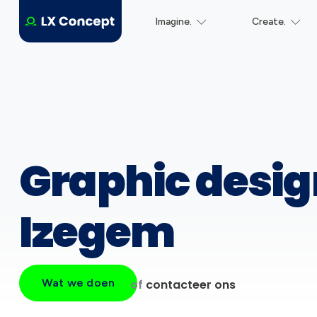
Imagine.
Create.
Graphic desig
Izegem
Wat we doen
of
contacteer ons