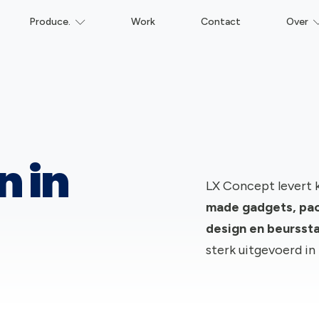
Produce.
Work
Contact
Over
n in
LX Concept levert 
made gadgets, pac
design en beursst
sterk uitgevoerd in