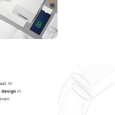
at. In
 design
in
even.