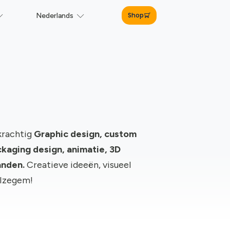
Shop
Nederlands
krachtig
Graphic design, c
ustom
kaging design, animatie, 3D
anden.
Creatieve ideeën, visueel
 Izegem!