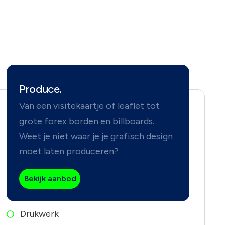
Produce.
Van een visitekaartje of leaflet tot
grote forex borden en billboards.
Weet je niet waar je je grafisch design
moet laten produceren?
Bekijk aanbod
Drukwerk