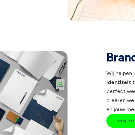
Bran
Wij helpen 
identiteit
t
perfect wee
creëren we
en jouw me
Lees me