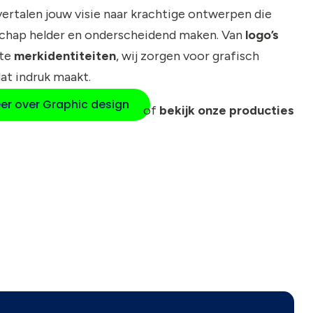
 vertalen jouw visie naar krachtige ontwerpen die
chap helder en onderscheidend maken. Van
logo’s
ete
merkidentiteiten
, wij zorgen voor grafisch
at indruk maakt.
er over Graphic design
of
bekijk onze producties