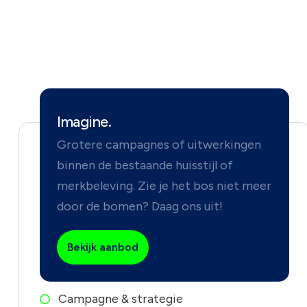
Imagine.
Grotere campagnes of uitwerkingen
binnen de bestaande huisstijl of
merkbeleving. Zie je het bos niet meer
door de bomen? Daag ons uit!
Bekijk aanbod
Campagne & strategie