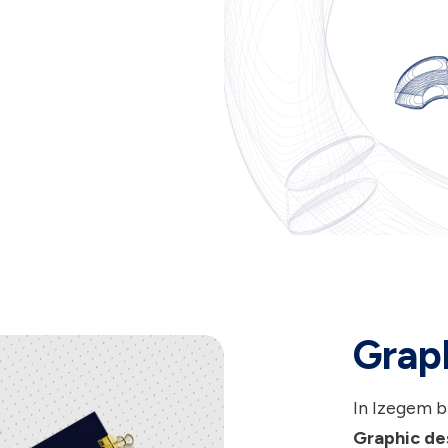
Grap
In Izegem b
Graphic de