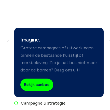
Imagine.
Grotere campagnes of uitwerkingen
binnen de bestaande huisstijl of
merkbeleving. Zie je het bos niet meer
door de bomen? Daag ons uit!
Bekijk aanbod
Campagne & strategie