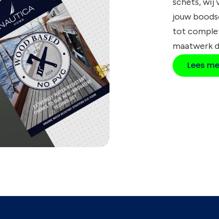
schets, wij
jouw boods
tot compl
maatwerk d
Lees me