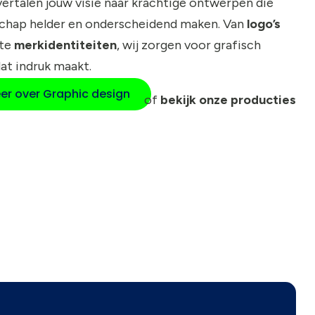
 vertalen jouw visie naar krachtige ontwerpen die
chap helder en onderscheidend maken. Van
logo’s
ete
merkidentiteiten
, wij zorgen voor grafisch
at indruk maakt.
er over Graphic design
of
bekijk onze producties