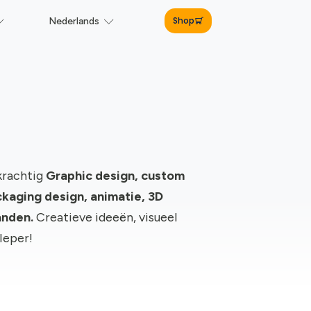
Shop
Nederlands
krachtig
Graphic design, c
ustom
kaging design, animatie, 3D
anden.
Creatieve ideeën, visueel
Ieper!