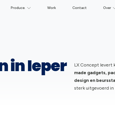
Produce.
Work
Contact
Over
 in Ieper
LX Concept levert 
made gadgets, pac
design en beursst
sterk uitgevoerd in 