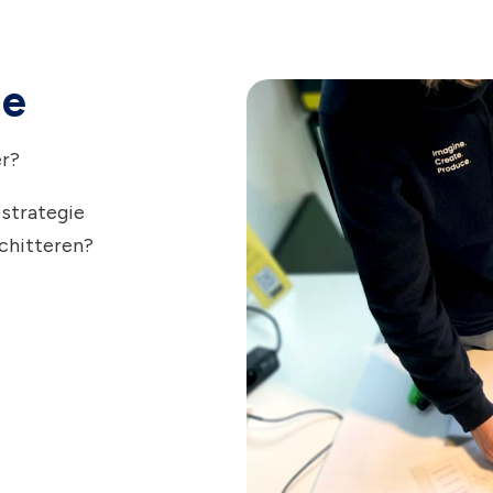
ie
er?
 strategie
schitteren?