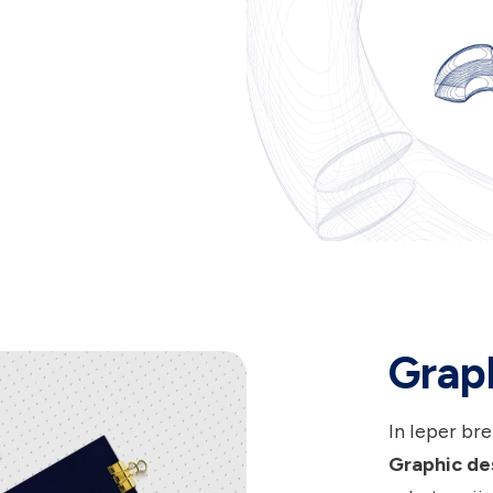
Graph
In Ieper br
Graphic de