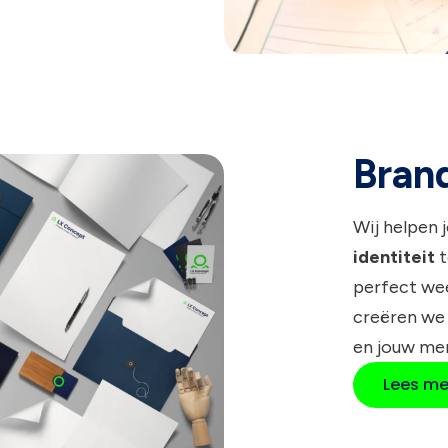
Brand
Wij helpen 
identiteit
t
perfect wee
creëren we
en jouw me
Lees me