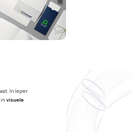
at. In Ieper
in
visuele