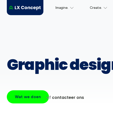
Imagine.
Create.
Graphic design
Wat we doen
of
contacteer ons