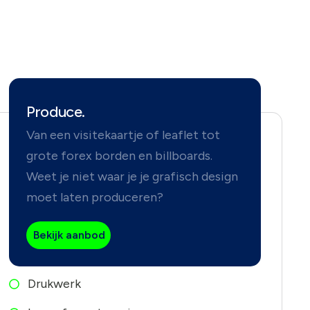
Produce.
Van een visitekaartje of leaflet tot
grote forex borden en billboards.
Weet je niet waar je je grafisch design
moet laten produceren?
Bekijk aanbod
Drukwerk