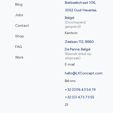
Bierbeekstraat 106,
Blog
3052 Oud-Heverlee,
Jobs
België
(Doorlopend
Contact
geopend)
Kantoor
Shop
Zeelaan 112, 8660
FAQ
De Panne, België
(Bezoek enkel op
Work
afspraak)
E-mail
hello@LXConcept.com
Bel ons
+32 (0)16 43 54 19
+32 (0) 473 73 55
21