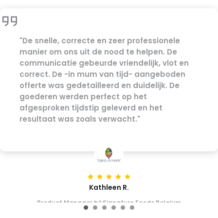
"Het GIFT FOR KIDS project is een succes in de
roos! Onze reps zijn er nu sinds maandag
mee aan de slag en niets dan lovende
feedback dus nogmaals bedankt!"
Leen V.
Product Manager bij Zambon