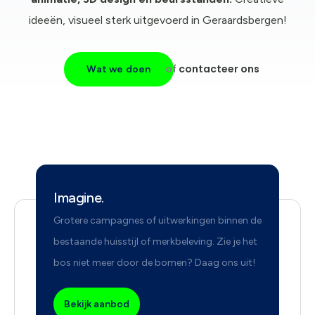
ideeën, visueel sterk uitgevoerd in Geraardsbergen!
of
contacteer ons
Wat we doen
Imagine.
Grotere campagnes of uitwerkingen binnen de
bestaande huisstijl of merkbeleving. Zie je het
bos niet meer door de bomen? Daag ons uit!
Bekijk aanbod