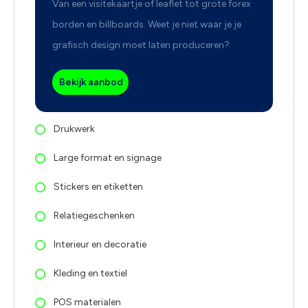
Van een visitekaartje of leaflet tot grote forex
borden en billboards. Weet je niet waar je je
grafisch design moet laten produceren?
Bekijk aanbod
Drukwerk
Large format en signage
Stickers en etiketten
Relatiegeschenken
Interieur en decoratie
Kleding en textiel
POS materialen