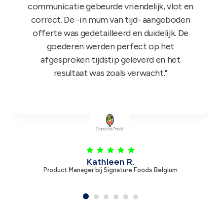
mee aan de slag en niets dan lovende
feedback dus nogmaals bedankt!"
Leen V.
Product Manager bij Zambon