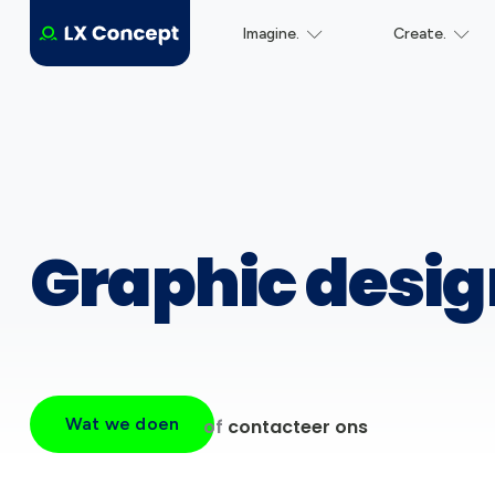
Imagine.
Create.
Graphic desig
Wat we doen
of
contacteer ons