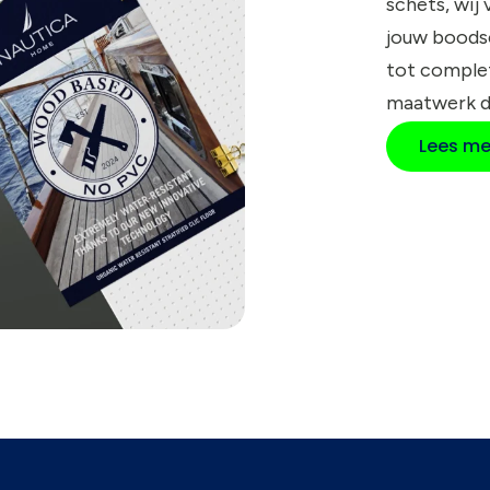
schets, wij
jouw boods
tot compl
maatwerk d
Lees me