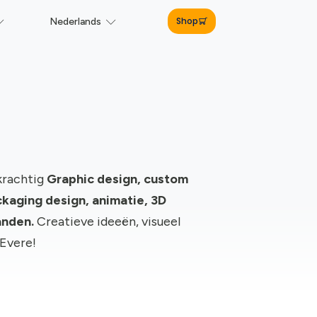
Shop
Nederlands
krachtig
Graphic design, c
ustom
kaging design, animatie, 3D
anden.
Creatieve ideeën, visueel
 Evere!