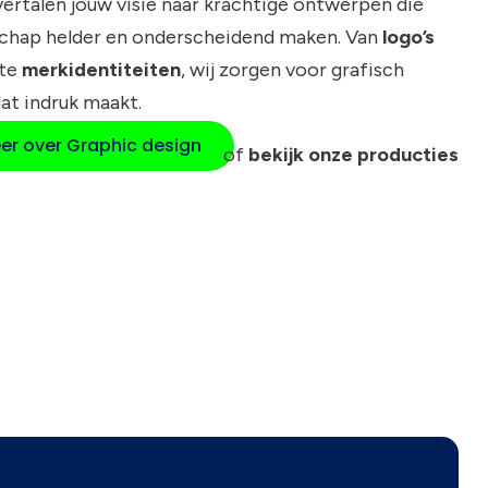
 vertalen jouw visie naar krachtige ontwerpen die
chap helder en onderscheidend maken. Van
logo’s
ete
merkidentiteiten
, wij zorgen voor grafisch
at indruk maakt.
er over Graphic design
of
bekijk onze producties