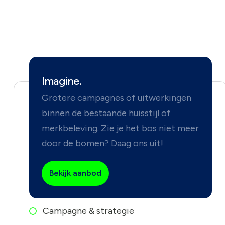
Imagine.
Grotere campagnes of uitwerkingen
binnen de bestaande huisstijl of
merkbeleving. Zie je het bos niet meer
door de bomen? Daag ons uit!
Bekijk aanbod
Campagne & strategie