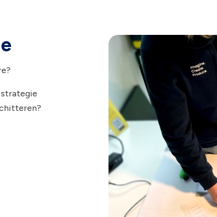
ie
re?
 strategie
schitteren?