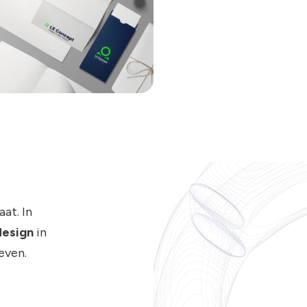
at. In
design
in
even.