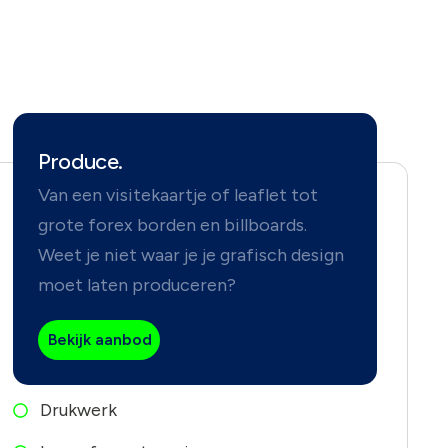
Produce.
Van een visitekaartje of leaflet tot
grote forex borden en billboards.
Weet je niet waar je je grafisch design
moet laten produceren?
Bekijk aanbod
Drukwerk