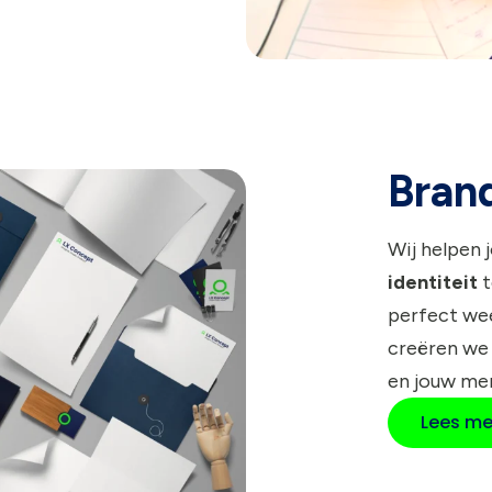
Bran
Wij helpen 
identiteit
t
perfect wee
creëren we
en jouw me
Lees me