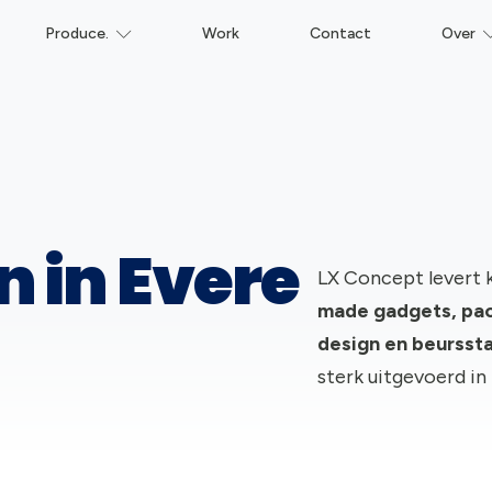
Produce.
Work
Contact
Over
n in Evere
LX Concept levert 
made gadgets, pac
design en beursst
sterk uitgevoerd in