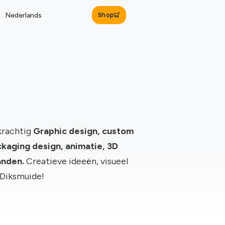
Shop
Nederlands
krachtig
Graphic design, c
ustom
kaging design, animatie, 3D
anden.
Creatieve ideeën, visueel
 Diksmuide!