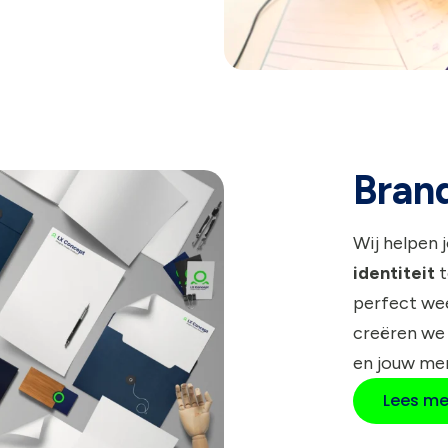
Bran
Wij helpen 
identiteit
t
perfect wee
creëren we
en jouw me
Lees me