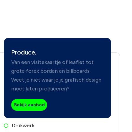
Produce.
Van een visitekaartje of leaflet tot
grote forex borden en billboards.
Weet je niet waar je je grafisch design
moet laten produceren?
Bekijk aanbod
Drukwerk