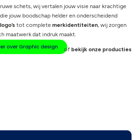
 ruwe schets, wij vertalen jouw visie naar krachtige
die jouw boodschap helder en onderscheidend
logo’s
tot complete
merkidentiteiten
, wij zorgen
ch maatwerk dat indruk maakt.
er over Graphic design
of
bekijk onze producties