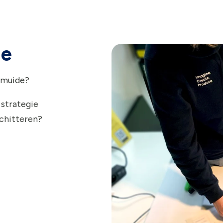
ie
ksmuide?
 strategie
schitteren?