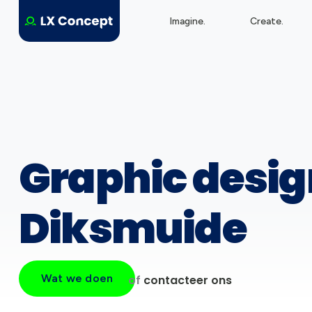
Imagine.
Create.
Graphic desig
Diksmuide
Wat we doen
of
contacteer ons