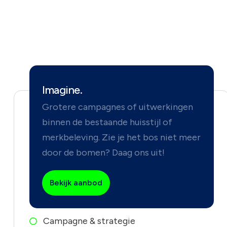
Imagine.
Grotere campagnes of uitwerkingen
binnen de bestaande huisstijl of
merkbeleving. Zie je het bos niet meer
door de bomen? Daag ons uit!
Bekijk aanbod
Campagne & strategie