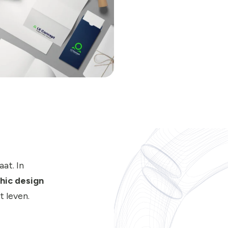
at. In
hic design
t leven.