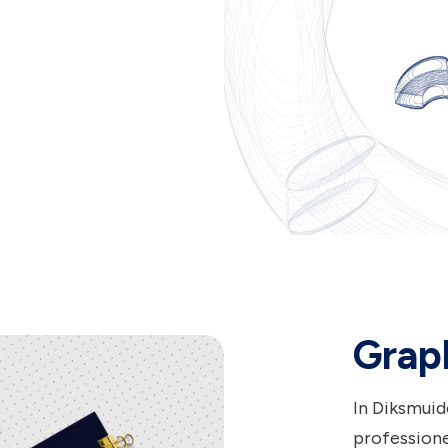
Grap
In Diksmuid
profession