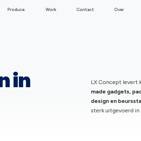
Produce.
Work
Contact
Over
n in
LX Concept levert 
made gadgets, pac
design en beursst
sterk uitgevoerd in