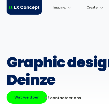
Imagine.
Create.
Graphic desig
Deinze
Wat we doen
of
contacteer ons