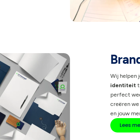
Bran
Wij helpen 
identiteit
t
perfect wee
creëren we
en jouw me
Lees me