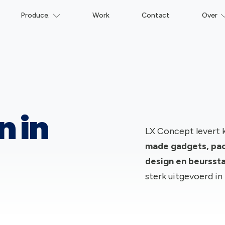
Produce.
Work
Contact
Over
n in
LX Concept levert 
made gadgets, pac
design en beursst
sterk uitgevoerd in