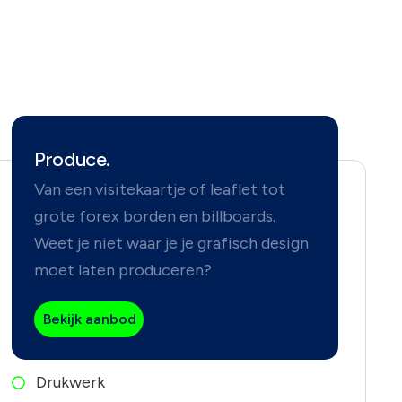
Produce.
Van een visitekaartje of leaflet tot
grote forex borden en billboards.
Weet je niet waar je je grafisch design
moet laten produceren?
Bekijk aanbod
Drukwerk