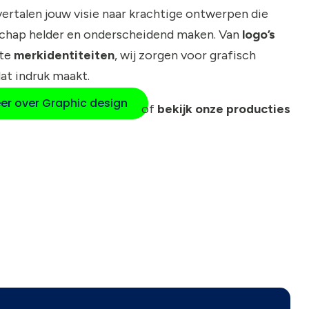
 vertalen jouw visie naar krachtige ontwerpen die
chap helder en onderscheidend maken. Van
logo’s
ete
merkidentiteiten
, wij zorgen voor grafisch
at indruk maakt.
er over Graphic design
of
bekijk onze producties