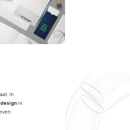
at. In
 design
in
even.