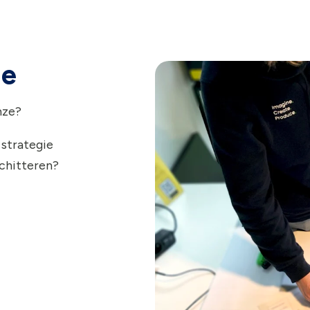
ie
nze?
 strategie
schitteren?