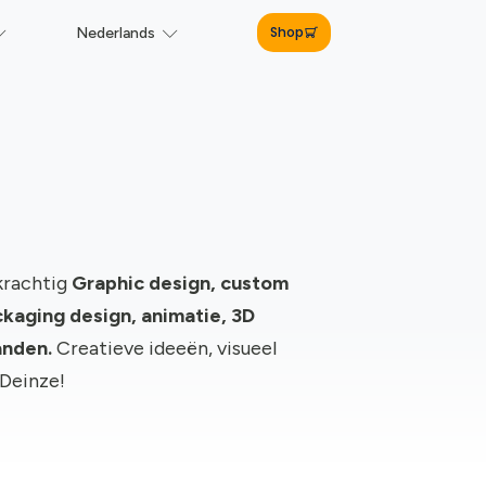
Shop
Nederlands
krachtig
Graphic design, c
ustom
kaging design, animatie, 3D
anden.
Creatieve ideeën, visueel
 Deinze!