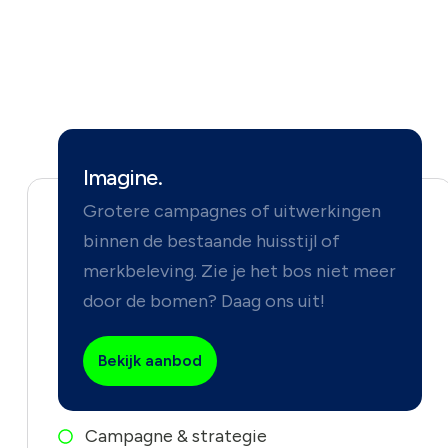
Imagine.
Grotere campagnes of uitwerkingen
binnen de bestaande huisstijl of
merkbeleving. Zie je het bos niet meer
door de bomen? Daag ons uit!
Bekijk aanbod
Campagne & strategie