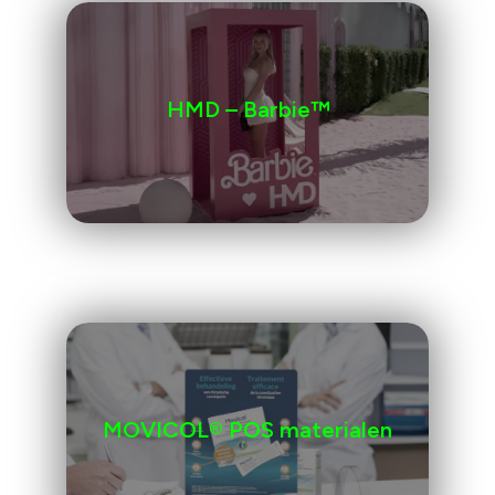
HMD – Barbie™️
MOVICOL® POS materialen