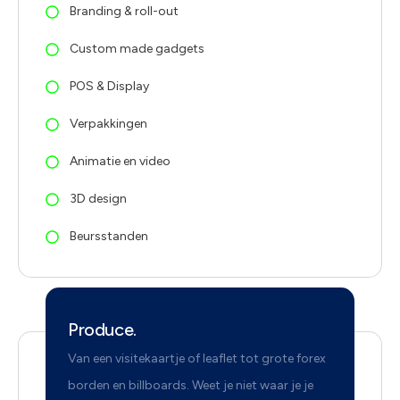
Branding & roll-out
Custom made gadgets
POS & Display
Verpakkingen
Animatie en video
3D design
Beursstanden
Produce.
Van een visitekaartje of leaflet tot grote forex
borden en billboards. Weet je niet waar je je