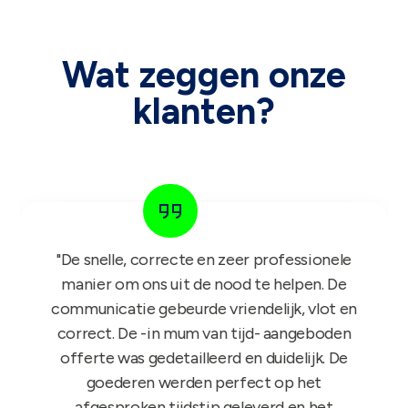
Wat zeggen onze
klanten?
"Het GIFT FOR KIDS project is een succes in
de roos! Onze reps zijn er nu sinds maandag
mee aan de slag en niets dan lovende
feedback dus nogmaals bedankt!"