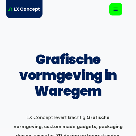
Grafische
vormgeving in
Waregem
LX Concept levert krachtig
Grafische
vormgeving, c
ustom made gadgets, packaging
design, animatie, 3D design en beursstanden.