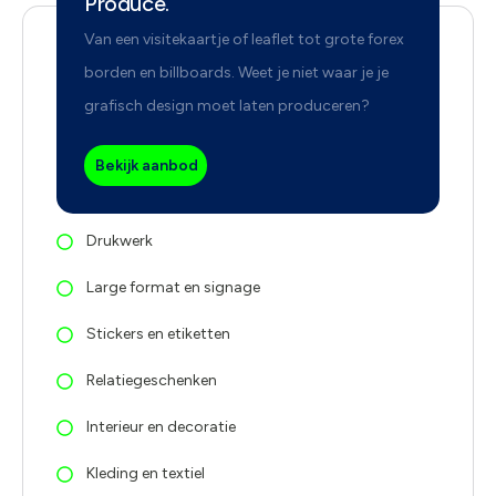
Produce.
Van een visitekaartje of leaflet tot grote forex
borden en billboards. Weet je niet waar je je
grafisch design moet laten produceren?
Bekijk aanbod
Drukwerk
Large format en signage
Stickers en etiketten
Relatiegeschenken
Interieur en decoratie
Kleding en textiel