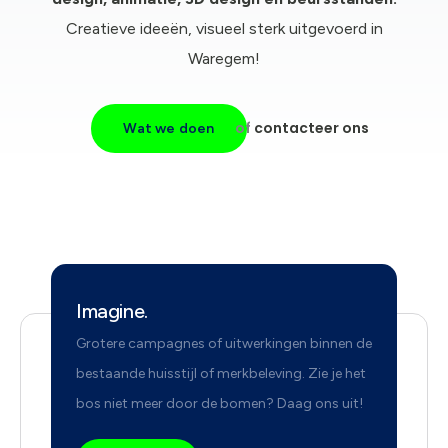
Creatieve ideeën, visueel sterk uitgevoerd in
Waregem!
of
contacteer ons
Wat we doen
Imagine.
Grotere campagnes of uitwerkingen binnen de
bestaande huisstijl of merkbeleving. Zie je het
bos niet meer door de bomen? Daag ons uit!