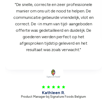
"Het GIFT FOR KIDS project is een succes in
de roos! Onze reps zijn er nu sinds maandag
mee aan de slag en niets dan lovende
feedback dus nogmaals bedankt!"
Leen V.
Product Manager bij Zambon