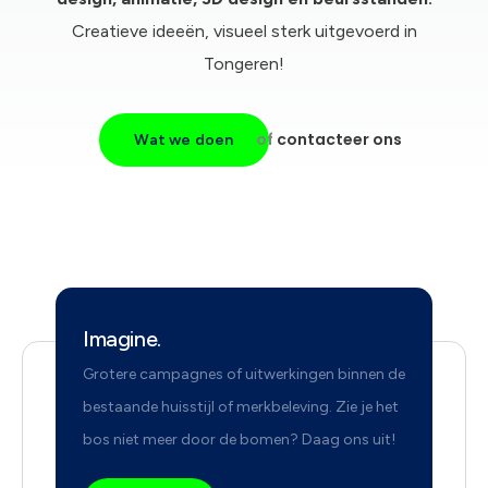
Creatieve ideeën, visueel sterk uitgevoerd in
Tongeren!
of
contacteer ons
Wat we doen
Imagine.
Grotere campagnes of uitwerkingen binnen de
bestaande huisstijl of merkbeleving. Zie je het
bos niet meer door de bomen? Daag ons uit!