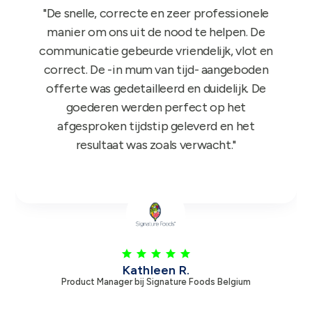
"Het GIFT FOR KIDS project is een succes in
de roos! Onze reps zijn er nu sinds maandag
mee aan de slag en niets dan lovende
feedback dus nogmaals bedankt!"
Leen V.
Product Manager bij Zambon