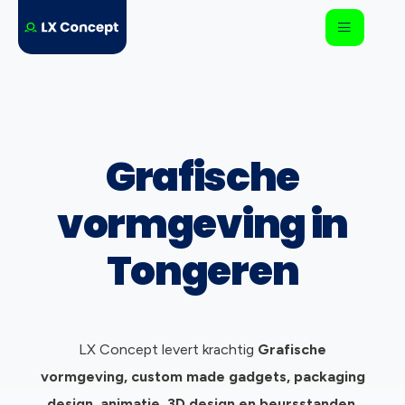
Grafische
vormgeving in
Tongeren
LX Concept levert krachtig
Grafische
vormgeving, c
ustom made gadgets, packaging
design, animatie, 3D design en beursstanden.