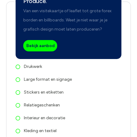
Produce.
Van een visitekaartje of leaflet tot grote forex
borden en billboards. Weet je niet waar je je
grafisch design moet laten produceren?
Bekijk aanbod
Drukwerk
Large format en signage
Stickers en etiketten
Relatiegeschenken
Interieur en decoratie
Kleding en textiel