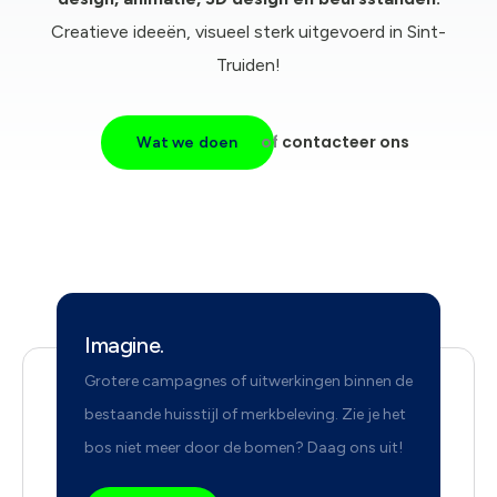
Creatieve ideeën, visueel sterk uitgevoerd in Sint-
Truiden!
of
contacteer ons
Wat we doen
Imagine.
Grotere campagnes of uitwerkingen binnen de
bestaande huisstijl of merkbeleving. Zie je het
bos niet meer door de bomen? Daag ons uit!