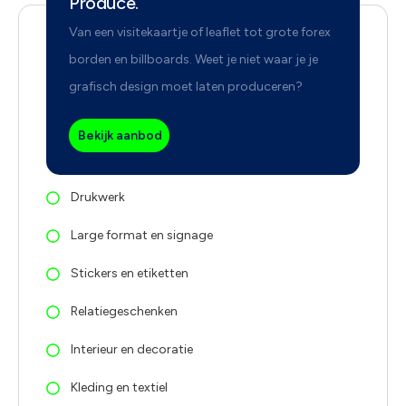
Produce.
Van een visitekaartje of leaflet tot grote forex
borden en billboards. Weet je niet waar je je
grafisch design moet laten produceren?
Bekijk aanbod
Drukwerk
Large format en signage
Stickers en etiketten
Relatiegeschenken
Interieur en decoratie
Kleding en textiel