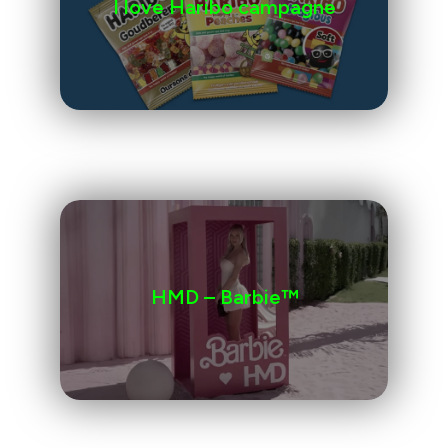
I love Haribo campagne
HMD – Barbie™️