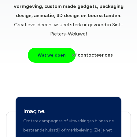
vormgeving, c
ustom made gadgets, packaging
design, animatie, 3D design en beursstanden.
Creatieve ideeën, visueel sterk uitgevoerd in Sint-
Pieters-Woluwe!
of
contacteer ons
Wat we doen
Imagine.
Grotere campagnes of uitwerkingen binnen de
bestaande huisstijl of merkbeleving. Zie je het