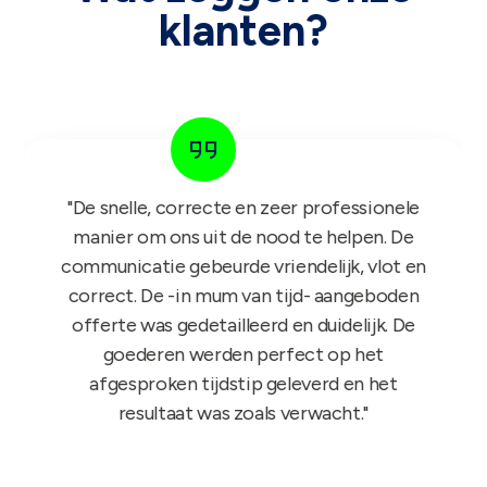
klanten?
"Het GIFT FOR KIDS project is een succes in
de roos! Onze reps zijn er nu sinds maandag
mee aan de slag en niets dan lovende
feedback dus nogmaals bedankt!"