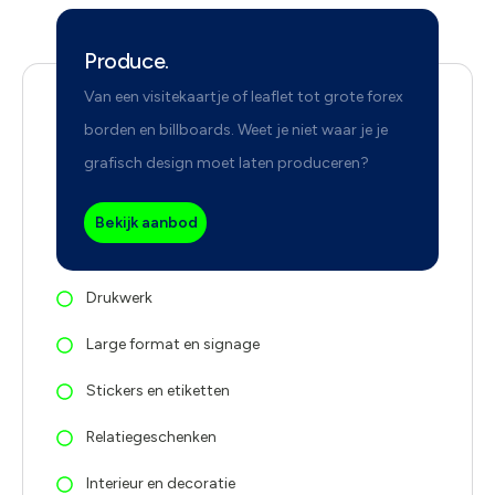
Produce.
Van een visitekaartje of leaflet tot grote forex
borden en billboards. Weet je niet waar je je
grafisch design moet laten produceren?
Bekijk aanbod
Drukwerk
Large format en signage
Stickers en etiketten
Relatiegeschenken
Interieur en decoratie