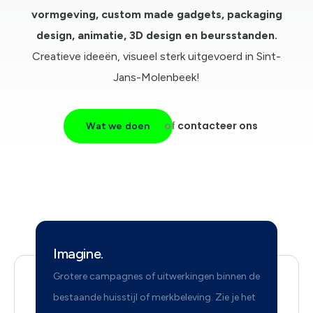
vormgeving, c
ustom made gadgets, packaging
design, animatie, 3D design en beursstanden.
Creatieve ideeën, visueel sterk uitgevoerd in Sint-
Jans-Molenbeek!
of
contacteer ons
Wat we doen
Imagine.
Grotere campagnes of uitwerkingen binnen de
bestaande huisstijl of merkbeleving. Zie je het