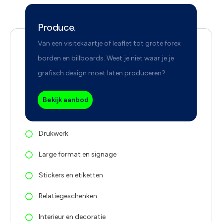
Produce.
Van een visitekaartje of leaflet tot grote forex
borden en billboards. Weet je niet waar je je
grafisch design moet laten produceren?
Bekijk aanbod
Drukwerk
Large format en signage
Stickers en etiketten
Relatiegeschenken
Interieur en decoratie