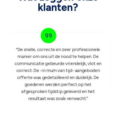
klanten?
"Het GIFT FOR KIDS project is een succes in
de roos! Onze reps zijn er nu sinds maandag
mee aan de slag en niets dan lovende
feedback dus nogmaals bedankt!"