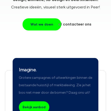
Creatieve ideeën, visueel sterk uitgevoerd in Peer!
of
contacteer ons
Wat we doen
Imagine.
Grotere campagnes of uitwerkingen binnen de
bestaande huisstijl of merkbeleving. Zie je het
bos niet meer door de bomen? Daag ons uit!
Bekijk aanbod