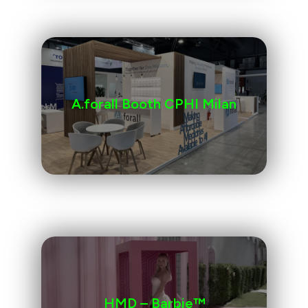
A.forall Booth CPHI Milan
HMD – Barbie™️