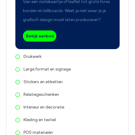
Van een visitekaartje of leaflet tot grote forex
borden en billboards. Weet je niet waar je je
grafisch design moet laten produceren?
Bekijk aanbod
Drukwerk
Large format en signage
Stickers en etiketten
Relatiegeschenken
Interieur en decoratie
Kleding en textiel
POS materialen