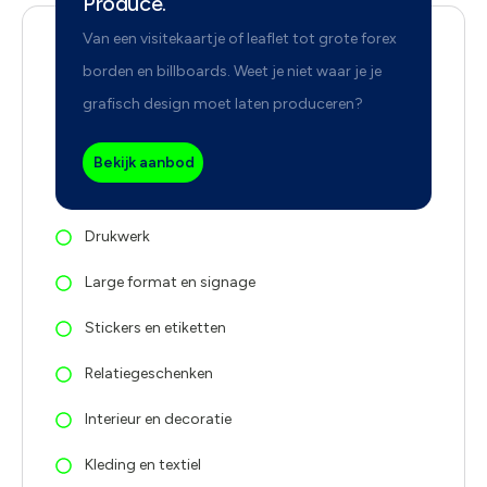
Produce.
Van een visitekaartje of leaflet tot grote forex
borden en billboards. Weet je niet waar je je
grafisch design moet laten produceren?
Bekijk aanbod
Drukwerk
Large format en signage
Stickers en etiketten
Relatiegeschenken
Interieur en decoratie
Kleding en textiel