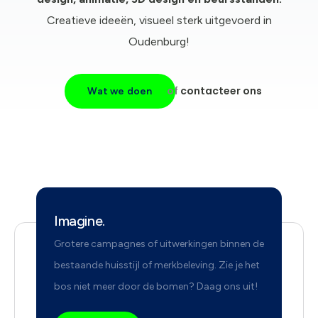
Creatieve ideeën, visueel sterk uitgevoerd in
Oudenburg!
of
contacteer ons
Wat we doen
Imagine.
Grotere campagnes of uitwerkingen binnen de
bestaande huisstijl of merkbeleving. Zie je het
bos niet meer door de bomen? Daag ons uit!