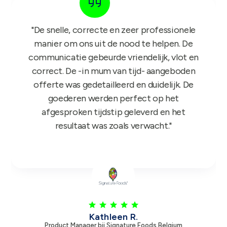
"Het GIFT FOR KIDS project is een succes in
de roos! Onze reps zijn er nu sinds maandag
mee aan de slag en niets dan lovende
feedback dus nogmaals bedankt!"
Leen V.
Product Manager bij Zambon