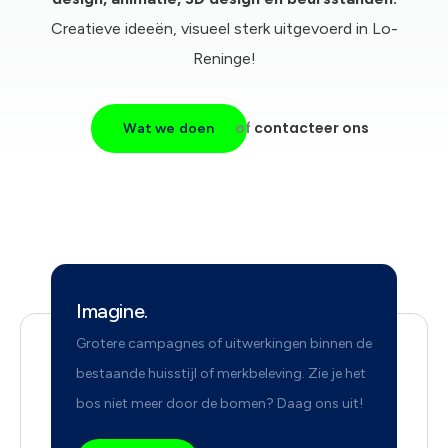
Creatieve ideeën, visueel sterk uitgevoerd in Lo-
Reninge!
of
contacteer ons
Wat we doen
Imagine.
Grotere campagnes of uitwerkingen binnen de
bestaande huisstijl of merkbeleving. Zie je het
bos niet meer door de bomen? Daag ons uit!