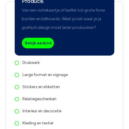
Produce.
Van een visitekaartje of leaflet tot grote forex
borden en billboards. Weet je niet waar je je
grafisch design moet laten produceren?
Bekijk aanbod
Drukwerk
Large format en signage
Stickers en etiketten
Relatiegeschenken
Interieur en decoratie
Kleding en textiel