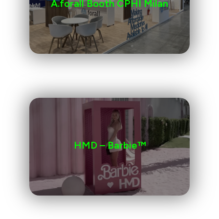
A.forall Booth CPHI Milan
HMD – Barbie™️