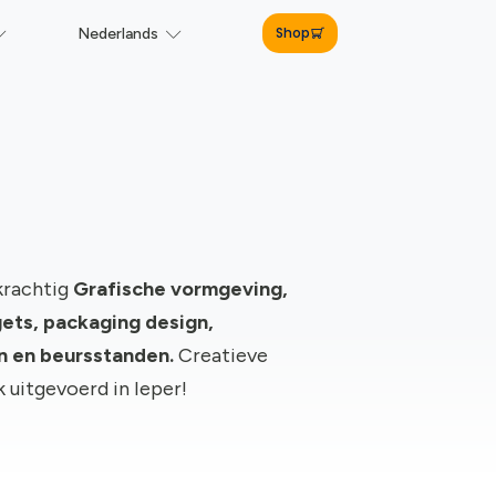
Shop
Nederlands
krachtig
Grafische vormgeving,
ts, packaging design,
gn en beursstanden.
Creatieve
k uitgevoerd in Ieper!