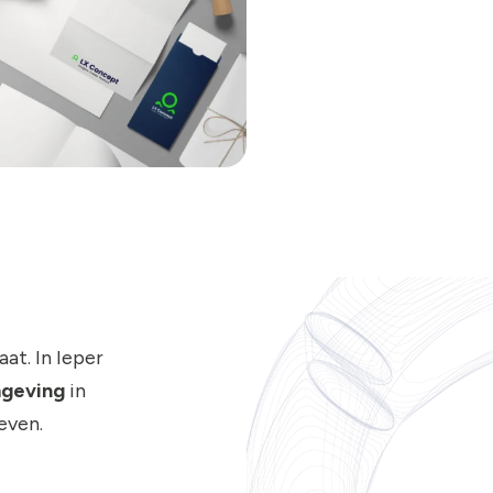
at. In Ieper
mgeving
in
even.