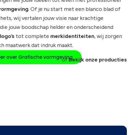
vormgeving
. Of je nu start met een blanco blad of
hets, wij vertalen jouw visie naar krachtige
die jouw boodschap helder en onderscheidend
logo’s
tot complete
merkidentiteiten
, wij zorgen
ch maatwerk dat indruk maakt.
er over Grafische vormgeving
of
bekijk onze producties