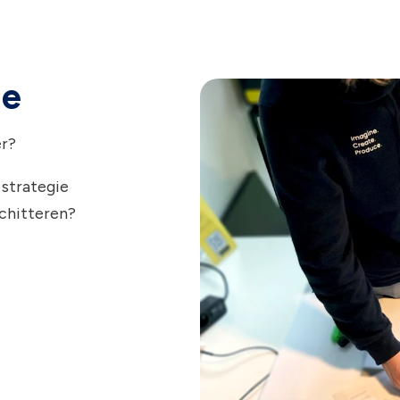
ie
er?
 strategie
schitteren?