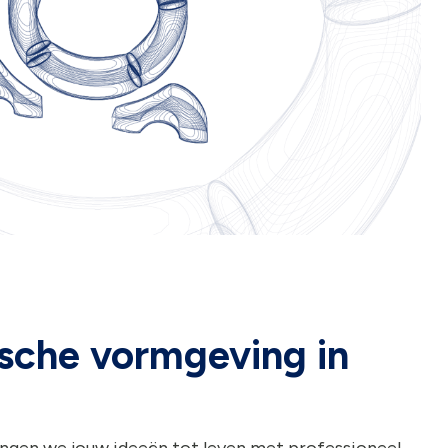
ische vormgeving in
engen we jouw ideeën tot leven met professioneel