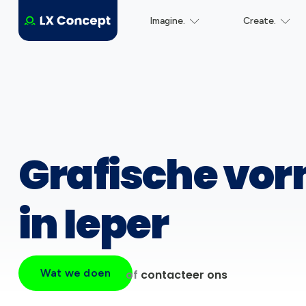
Imagine.
Create.
Grafische vo
in Ieper
Wat we doen
of
contacteer ons