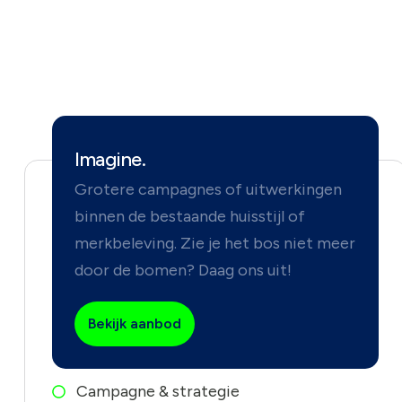
Imagine.
Grotere campagnes of uitwerkingen
binnen de bestaande huisstijl of
merkbeleving. Zie je het bos niet meer
door de bomen? Daag ons uit!
Bekijk aanbod
Campagne & strategie