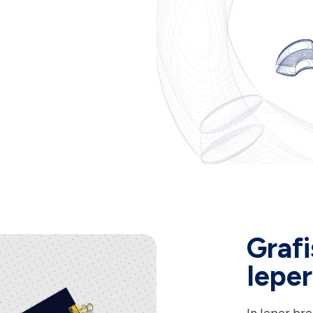
Graf
Ieper
In Ieper br