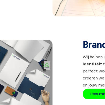
Brand
Wij helpen 
identiteit
t
perfect wee
creëren we
en jouw me
Lees me