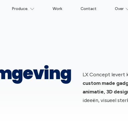
Produce.
Work
Contact
Over
rmgeving
LX Concept levert 
c
ustom made gadge
animatie, 3D desi
ideeën, visueel ster