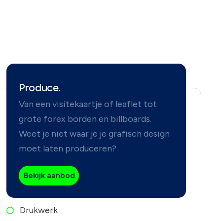
Produce.
Van een visitekaartje of leaflet tot
grote forex borden en billboards.
Weet je niet waar je je grafisch design
moet laten produceren?
Bekijk aanbod
Drukwerk