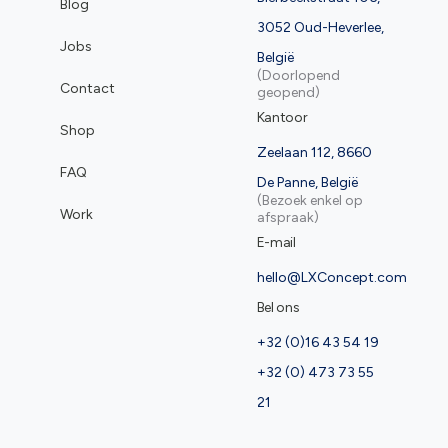
Blog
3052 Oud-Heverlee,
Jobs
België
(Doorlopend
Contact
geopend)
Kantoor
Shop
Zeelaan 112, 8660
FAQ
De Panne, België
(Bezoek enkel op
Work
afspraak)
E-mail
hello@LXConcept.com
Bel ons
+32 (0)16 43 54 19
+32 (0) 473 73 55
21