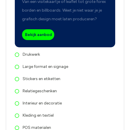
Van een visitekaartje of leaflet tot grote forex
borden en billboards. Weet je niet waar je je
grafisch design moet laten produceren?
Bekijk aanbod
Drukwerk
Large format en signage
Stickers en etiketten
Relatiegeschenken
Interieur en decoratie
Kleding en textiel
POS materialen