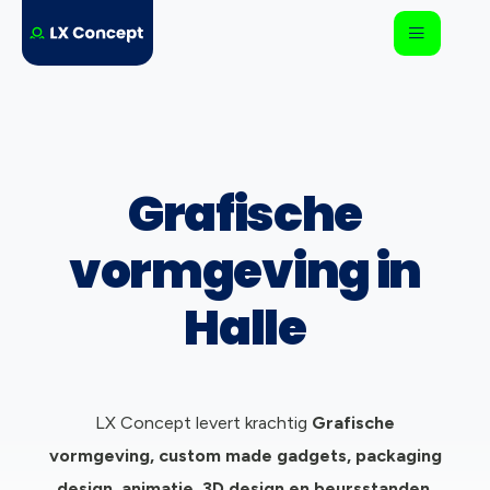
Grafische
vormgeving in
Halle
LX Concept levert krachtig
Grafische
vormgeving, c
ustom made gadgets, packaging
design, animatie, 3D design en beursstanden.