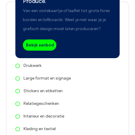
Produce.
Van een visitekaartje of leaflet tot grote forex
borden en billboards. Weet je niet waar je je
grafisch design moet laten produceren?
Bekijk aanbod
Drukwerk
Large format en signage
Stickers en etiketten
Relatiegeschenken
Interieur en decoratie
Kleding en textiel