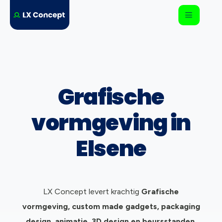
Grafische
vormgeving in
Elsene
LX Concept levert krachtig
Grafische
vormgeving, c
ustom made gadgets, packaging
design, animatie, 3D design en beursstanden.