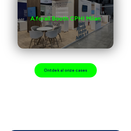
A.forall Booth CPHI Milan
Ontdek al onze cases