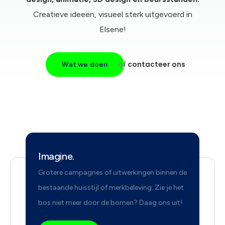
Creatieve ideeën, visueel sterk uitgevoerd in
Elsene!
of
contacteer ons
Wat we doen
Imagine.
Grotere campagnes of uitwerkingen binnen de
bestaande huisstijl of merkbeleving. Zie je het
bos niet meer door de bomen? Daag ons uit!