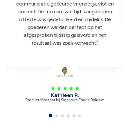
mee aan de slag en niets dan lovende
feedback dus nogmaals bedankt!"
Leen V.
Product Manager bij Zambon