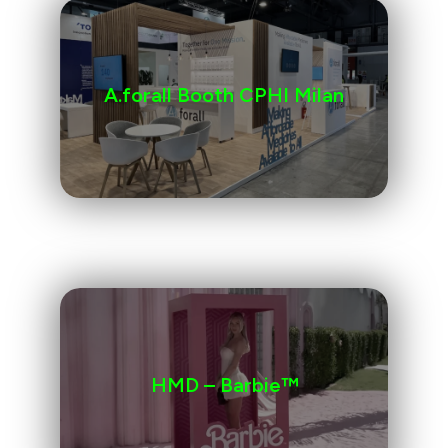
A.forall Booth CPHI Milan
HMD – Barbie™️