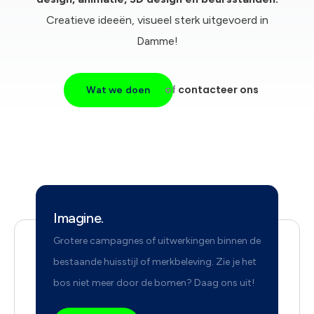
Creatieve ideeën, visueel sterk uitgevoerd in
Damme!
of
contacteer ons
Wat we doen
Imagine.
Grotere campagnes of uitwerkingen binnen de
bestaande huisstijl of merkbeleving. Zie je het
bos niet meer door de bomen? Daag ons uit!