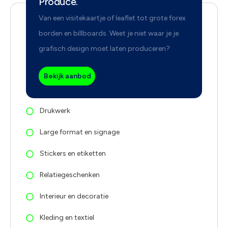
Produce.
Van een visitekaartje of leaflet tot grote forex
borden en billboards. Weet je niet waar je je
grafisch design moet laten produceren?
Bekijk aanbod
Drukwerk
Large format en signage
Stickers en etiketten
Relatiegeschenken
Interieur en decoratie
Kleding en textiel