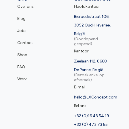
Over ons
Hoofdkantoor
Bierbeekstraat 106,
Blog
3052 Oud-Heverlee,
Jobs
België
(Doorlopend
Contact
geopend)
Kantoor
Shop
Zeelaan 112, 8660
FAQ
De Panne, België
(Bezoek enkel op
Work
afspraak)
E-mail
hello@LXConcept.com
Bel ons
+32 (0)16 43 54 19
+32 (0) 473 73 55