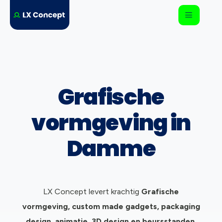
Grafische
vormgeving in
Damme
LX Concept levert krachtig
Grafische
vormgeving, c
ustom made gadgets, packaging
design, animatie, 3D design en beursstanden.