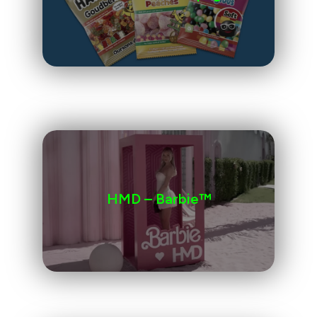
HMD – Barbie™️