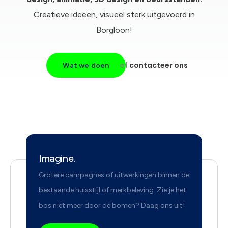
Creatieve ideeën, visueel sterk uitgevoerd in
Borgloon!
of
contacteer ons
Wat we doen
Imagine.
Grotere campagnes of uitwerkingen binnen de
bestaande huisstijl of merkbeleving. Zie je het
bos niet meer door de bomen? Daag ons uit!