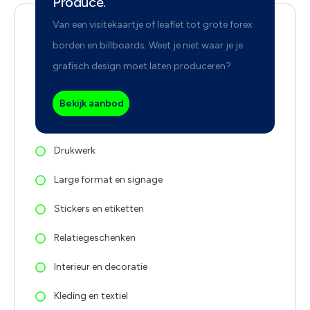
Produce.
Van een visitekaartje of leaflet tot grote forex
borden en billboards. Weet je niet waar je je
grafisch design moet laten produceren?
Bekijk aanbod
Drukwerk
Large format en signage
Stickers en etiketten
Relatiegeschenken
Interieur en decoratie
Kleding en textiel