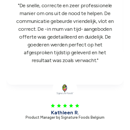
"Het GIFT FOR KIDS project is een succes in
de roos! Onze reps zijn er nu sinds maandag
mee aan de slag en niets dan lovende
feedback dus nogmaals bedankt!"
Leen V.
Product Manager bij Zambon