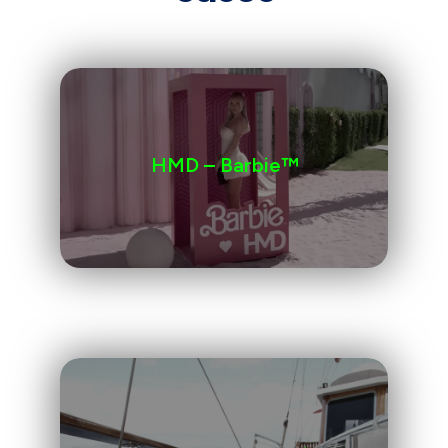
HMD – Barbie™️