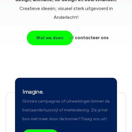
Creatieve ideeën, visueel sterk uitgevoerd in
Anderlecht!
of
contacteer ons
Wat we doen
Imagine.
Grotere campagnes of uitwerkingen binnen de
bestaande huisstijl of merkbeleving. Zie je het
bos niet meer door de bomen? Daag ons uit!