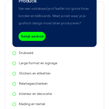
Produce.
Van een visitekaartje of leaflet tot grote forex
borden en billboards. Weet je niet waar je je
grafisch design moet laten produceren?
Bekijk aanbod
Drukwerk
Large format en signage
Stickers en etiketten
Relatiegeschenken
Interieur en decoratie
Kleding en textiel