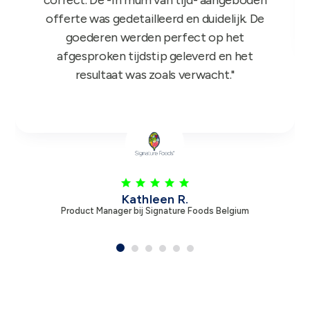
feedback dus nogmaals bedankt!"
Leen V.
Product Manager bij Zambon