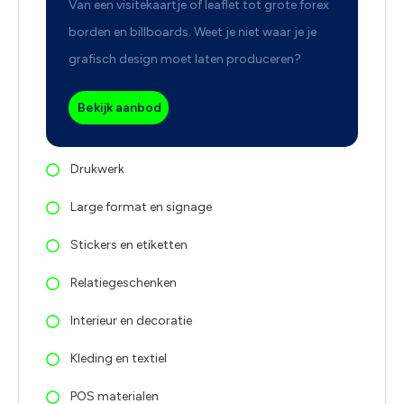
Van een visitekaartje of leaflet tot grote forex
borden en billboards. Weet je niet waar je je
grafisch design moet laten produceren?
Bekijk aanbod
Drukwerk
Large format en signage
Stickers en etiketten
Relatiegeschenken
Interieur en decoratie
Kleding en textiel
POS materialen