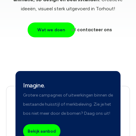
ideeën, visueel sterk uitgevoerd in Torhout!
of
contacteer ons
Wat we doen
Imagine.
Grotere campagnes of uitwerkingen binnen de
bestaande huisstijl of merkbeleving. Zie je het
bos niet meer door de bomen? Daag ons uit!
Bekijk aanbod