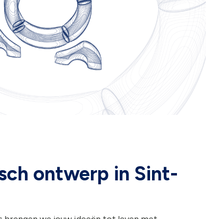
sch ontwerp in Sint-
lis brengen we jouw ideeën tot leven met