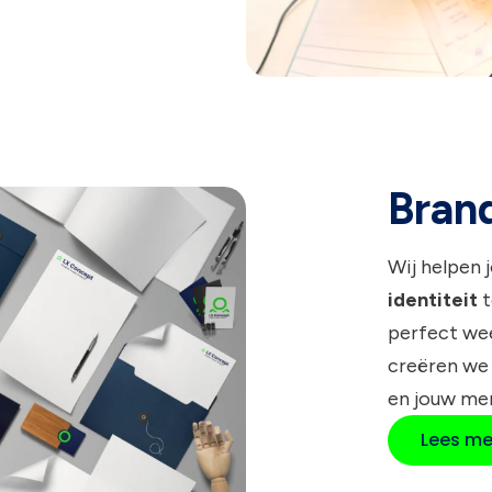
Brand
Wij helpen 
identiteit
t
perfect wee
creëren we
en jouw me
Lees me