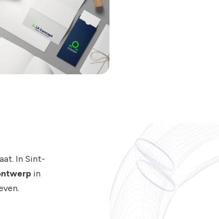
at. In Sint-
ontwerp
in
even.