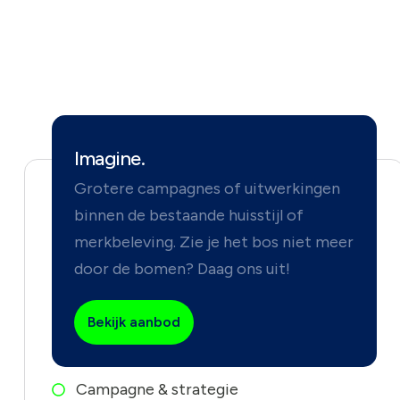
Imagine.
Grotere campagnes of uitwerkingen
binnen de bestaande huisstijl of
merkbeleving. Zie je het bos niet meer
door de bomen? Daag ons uit!
Bekijk aanbod
Campagne & strategie