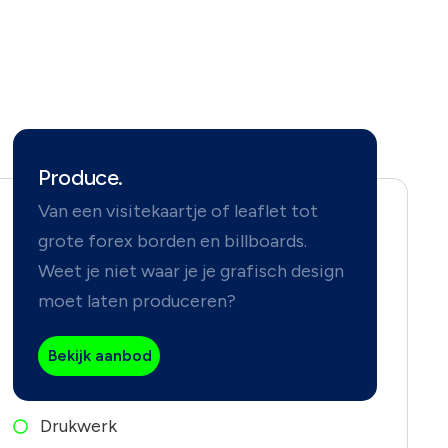
Produce.
Van een visitekaartje of leaflet tot
grote forex borden en billboards.
Weet je niet waar je je grafisch design
moet laten produceren?
Bekijk aanbod
Drukwerk