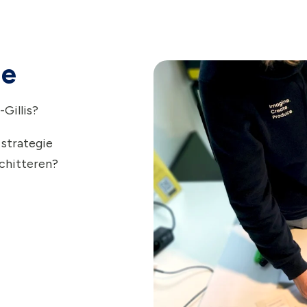
ie
Gillis?
 strategie
schitteren?