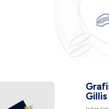
Grafi
Gillis
In Sint-Gil