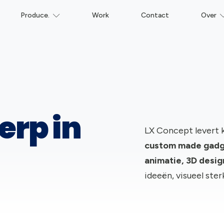
Produce.
Work
Contact
Over
erp in
LX Concept levert 
c
ustom made gadge
animatie, 3D desi
ideeën, visueel ster