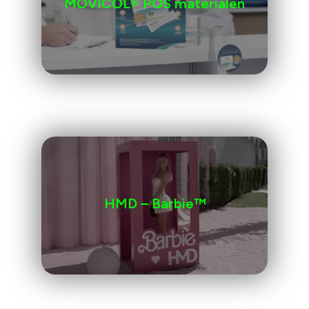
MOVICOL® POS materialen
HMD – Barbie™️