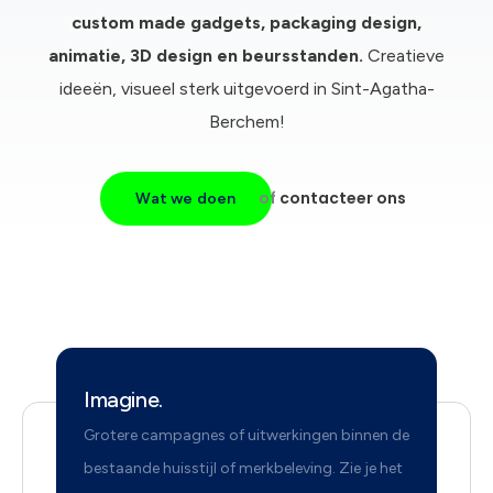
c
ustom made gadgets, packaging design,
animatie, 3D design en beursstanden.
Creatieve
ideeën, visueel sterk uitgevoerd in Sint-Agatha-
Berchem!
of
contacteer ons
Wat we doen
Imagine.
Grotere campagnes of uitwerkingen binnen de
bestaande huisstijl of merkbeleving. Zie je het