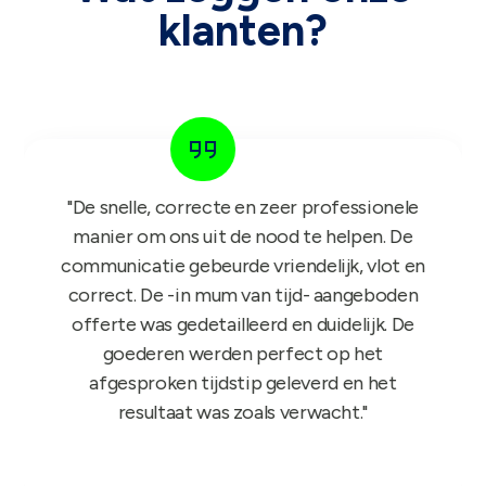
klanten?
"Het GIFT FOR KIDS project is een succes in
de roos! Onze reps zijn er nu sinds maandag
mee aan de slag en niets dan lovende
feedback dus nogmaals bedankt!"