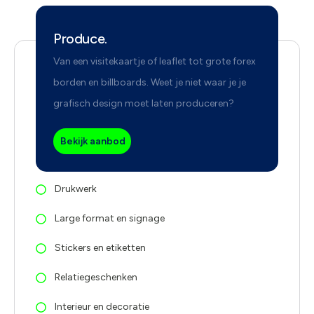
Produce.
Van een visitekaartje of leaflet tot grote forex
borden en billboards. Weet je niet waar je je
grafisch design moet laten produceren?
Bekijk aanbod
Drukwerk
Large format en signage
Stickers en etiketten
Relatiegeschenken
Interieur en decoratie