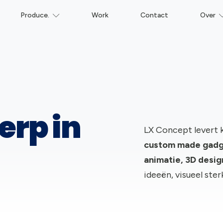
Produce.
Work
Contact
Over
erp in
LX Concept levert 
c
ustom made gadge
animatie, 3D desi
ideeën, visueel ste