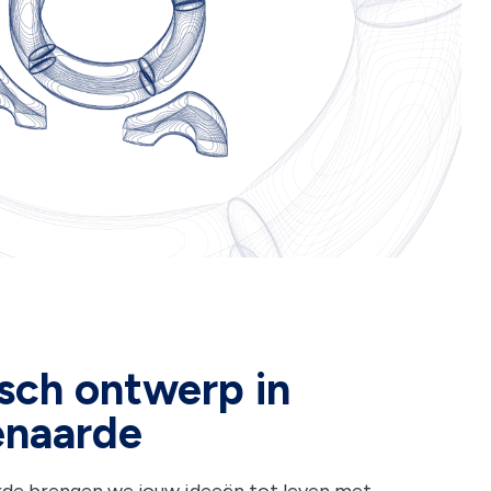
sch ontwerp in
naarde
rde brengen we jouw ideeën tot leven met