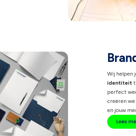
Bran
Wij helpen 
identiteit
t
perfect wee
creëren we
en jouw me
Lees me