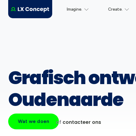
Imagine.
Create.
Grafisch ontw
Oudenaarde
Wat we doen
of
contacteer ons