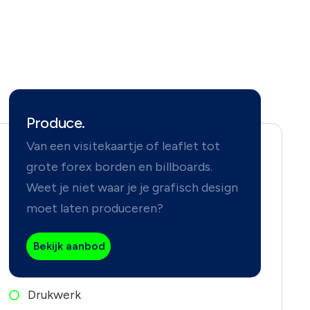
Produce.
Van een visitekaartje of leaflet tot
grote forex borden en billboards.
Weet je niet waar je je grafisch design
moet laten produceren?
Bekijk aanbod
Drukwerk