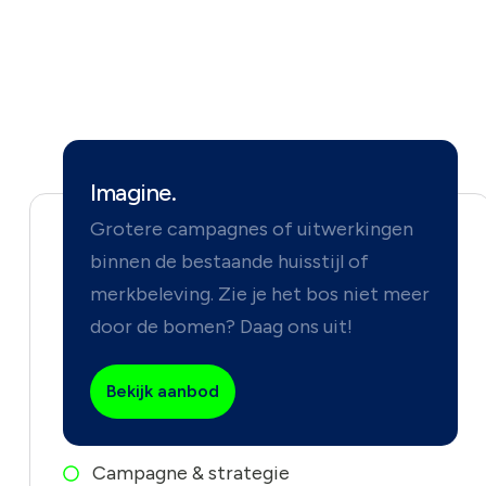
Imagine.
Grotere campagnes of uitwerkingen
binnen de bestaande huisstijl of
merkbeleving. Zie je het bos niet meer
door de bomen? Daag ons uit!
Bekijk aanbod
Campagne & strategie