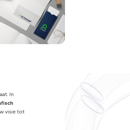
at. In
fisch
w visie tot