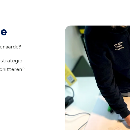
ie
denaarde?
 strategie
schitteren?